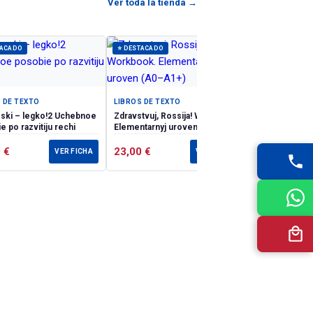
Ver toda la tienda →
TACADO
⭐ DESTACADO
 DE TEXTO
LIBROS DE TEXTO
 – legko!2 Uchebnoe
Zdravstvuj, Rossija! Workbook.
e po razvitiju rechi
Elementarnyj uroven (А0–А1+)
0
€
23,00
€
VER FICHA
VER FICHA