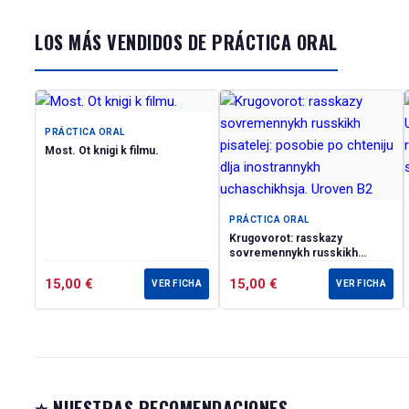
tareas tiene como objetivo 
los conocimientos de morfol
LOS MÁS VENDIDOS DE PRÁCTICA ORAL
de los estudiantes. Cada lec
Español.
Разговоры о жизни. Книга
Учебный комплекс предна
формирования социокуль
PRÁCTICA ORAL
профиля, осваивающих I 
Most. Ot knigi k filmu.
студента, Рабочая тетра
студента как составная 
под руководством препод
PRÁCTICA ORAL
ситуативно-тематическог
Krugovorot: rasskazy
людей: семья, карьера, 
sovremennykh russkikh
стратегической програм
pisatelej: posobie po chteniju
Структура текстов дает 
15,00
€
dlja inostrannykh
15,00
€
VER FICHA
VER FICHA
uchaschikhsja. Uroven B2
информацию, пересказыв
диалог и наоборот. Систе
закрепление морфолого-с
возможностей учащихся.С
французский и испанский 
⭐ NUESTRAS RECOMENDACIONES
Conversations about Life: Tr