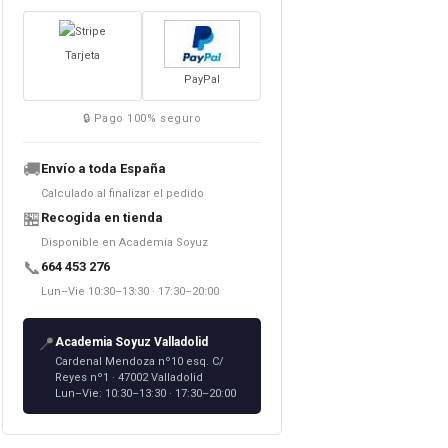
Tarjeta
PayPal
🔒 Pago 100% seguro
🚚
Envío a toda España
Calculado al finalizar el pedido
🏪
Recogida en tienda
Disponible en Academia Soyuz
📞
664 453 276
Lun–Vie 10:30–13:30 · 17:30–20:00
📍
Academia Soyuz Valladolid
Cardenal Mendoza nº10 esq. C/
Reyes nº1 · 47002 Valladolid
Lun–Vie: 10:30–13:30 · 17:30–20:00