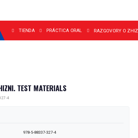
TIENDA
PRÁCTICA ORAL
RAZGOVORY O ZHIZ
IZNI. TEST MATERIALS
327-4
978-5-88337-327-4