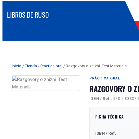
Inicio
/
Tienda
/
Práctica oral
/ Razgovory o zhizni. Test Materials
PRÁCTICA ORAL
RAZGOVORY O ZH
ISBN / Ref.:
978-5-88337-
FICHA TÉCNICA
ISBN / Ref.