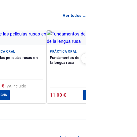
Ver todos →
PRÁCTICA ORA
Rossija pod st
ICA ORAL
PRÁCTICA ORAL
›
las películas rusas en
Fundamentos de estilística de
la lengua rusa
0
€
IVA incluido
11,00
€
25,00
€
ICHA
VER FICHA