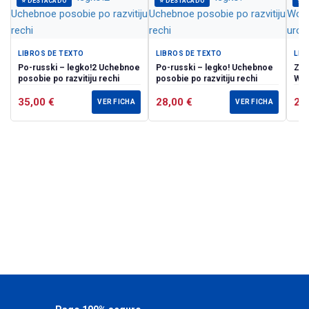
⭐ DESTACADO
⭐ DESTACADO
⭐ 
LIBROS DE TEXTO
LIBROS DE TEXTO
LIB
Po-russki – legko!2 Uchebnoe
Po-russki – legko! Uchebnoe
Zdr
posobie po razvitiju rechi
posobie po razvitiju rechi
Wor
uro
35,00
€
28,00
€
23
VER FICHA
VER FICHA