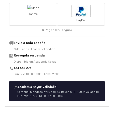
Tarjeta
PayPal
🔒 Pago 100% seguro
🚚
Envío a toda España
Calculado al finalizar el pedido
🏪
Recogida en tienda
Disponible en Academia Soyuz
📞
664 453 276
Lun–Vie 10:30–13:30 · 17:30–20:00
📍
Academia Soyuz Valladolid
Cardenal Mendoza nº10 esq. C/ Reyes nº1 · 47002 Valladolid
Lun–Vie: 10:30–13:30 · 17:30–20:00