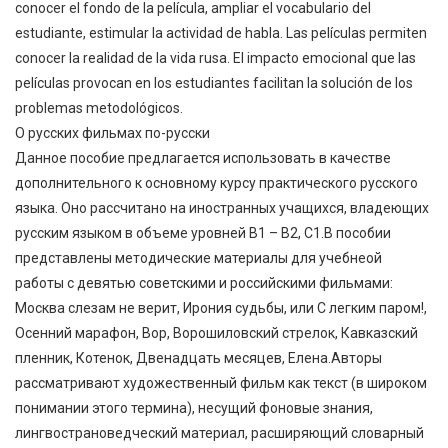
conocer el fondo de la película, ampliar el vocabulario del
estudiante, estimular la actividad de habla. Las películas permiten
conocer la realidad de la vida rusa. El impacto emocional que las
películas provocan en los estudiantes facilitan la solución de los
problemas metodológicos.
О русских фильмах по-русски
Данное пособие предлагается использовать в качестве
дополнительного к основному курсу практического русского
языка. Оно рассчитано на иностранных учащихся, владеющих
русским языком в объеме уровней B1 – B2, C1.В пособии
представлены методические материалы для учебнеой
работы с девятью советскими и российскими фильмами:
Москва слезам не верит, Ирония судьбы, или С легким паром!,
Осенний марафон, Вор, Ворошиловский стрелок, Кавказский
пленник, Котенок, Двенадцать месяцев, Елена.Авторы
рассматривают художественный фильм как текст (в широком
понимании этого термина), несущий фоновые знания,
лингвострановедческий материал, расширяющий словарный