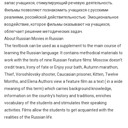
запас учащихся, стимулирующий речевую деятельность.
Фильмы позволяют познакомить учащихся с русскими
реалиями, российской действительностью. Эмоциональное
воздействие, которое фильмы оказывают на учащихся,
облегчает решение методических задач.
About Russian Movies in Russian
The textbook can be used as a supplement to the main course of
learning the Russian language. It contains methodical materials to
work with the texts of nine Russian feature films: Moscow doesn’t
credit tears, Irony of fate or Enjoy your bath, Autumn marathon,
Thief, Voroshilovsky shooter, Caucasian prisoner, Kitten, Twelve
Months, and Elena Authors view a feature film as a text ( in a wide
meaning of this term) which carries background knowledge,
information on the country’s history and traditions, enriches
vocabulary of the students and stimulates their speaking
activities. Films allow the students to get acquainted with the
realities of the Russian life.