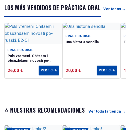
LOS MÁS VENDIDOS DE PRÁCTICA ORAL
Ver todos →
PRÁCTICA ORAL
PRÁ
Una historia sencilla
Enc
PRÁCTICA ORAL
Puls vremeni. Chitaem i
obsuzhdaem novosti po-
russki. B2-C1
26,00
€
20,00
€
14
VER FICHA
VER FICHA
⭐ NUESTRAS RECOMENDACIONES
Ver toda la tienda →